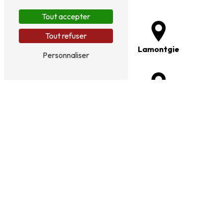
Tout accepter
Tout refuser
Brassac-les-Mines
Lamontgie
Personnaliser
Le Breuil-sur-Couze
Les Pradeaux
Vergongheon
Frugeres-les-Mines
Saint-Germain-
Auzat-la-Combelle
Lembron